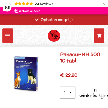
×
23
Reviews
9,8
Ophalen mogelijk
Panacur KH 500
10 tabl
€ 22,20
In
winkelwage