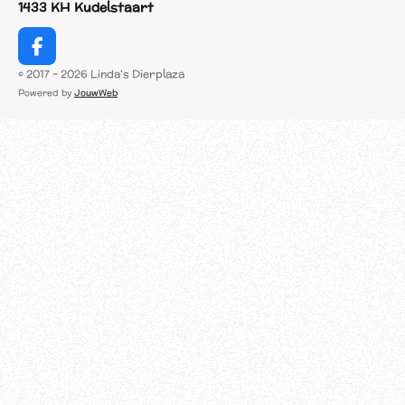
1433 KH Kudelstaart
F
a
© 2017 - 2026 Linda's Dierplaza
c
Powered by
JouwWeb
e
b
o
o
k