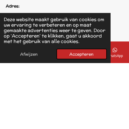
Adres:
Einsteinstraat 125
Deze website maakt gebruik van cookies om
1433 KH Kudelstaart
uw ervaring te verbeteren en op maat
gemaakte advertenties weer te geven. Door
op ‘Accepteren’ te klikken, gaat u akkoord
F
met het gebruik van alle cookies.
a
© 2017 - 2026 Linda's Dierplaza
c
Powered by
JouwWeb
e
Afwijzen
Accepteren
E-mailadres
Telefoonnummer
Kaart
Facebook
WhatsApp
b
o
o
k