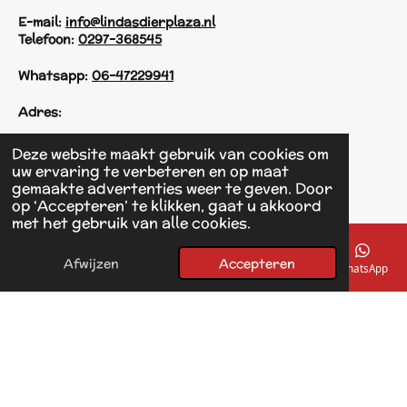
E-mail:
info@lindasdierplaza.nl
Telefoon:
0297-368545
Whatsapp:
06-47229941
Adres:
Einsteinstraat 125
Deze website maakt gebruik van cookies om
1433 KH Kudelstaart
uw ervaring te verbeteren en op maat
gemaakte advertenties weer te geven. Door
op ‘Accepteren’ te klikken, gaat u akkoord
F
met het gebruik van alle cookies.
a
© 2017 - 2026 Linda's Dierplaza
c
Powered by
JouwWeb
e
Afwijzen
Accepteren
E-mailadres
Telefoonnummer
Kaart
Facebook
WhatsApp
b
o
o
k