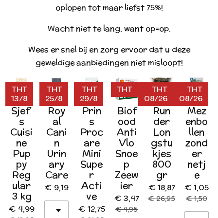
oplopen tot maar liefst 75%!
Wacht niet te lang, want op=op.
Wees er snel bij en zorg ervoor dat u deze
geweldige aanbiedingen niet misloopt!
THT
THT
THT
THT
THT
THT
13/8
25/8
29/8
08/26
08/26
Sjef'
Roy
Prin
Biof
Run
Mez
s
al
s
ood
der
enbo
Cuisi
Cani
Proc
Anti
Lon
llen
ne
n
are
Vlo
gstu
zond
Pup
Urin
Mini
Snoe
kjes
er
py
ary
Supe
p
800
netj
Reg
Care
r
Zeew
gr
e
ular
Acti
ier
€ 9,19
€ 18,87
€ 1,05
3 kg
ve
€ 3,47
€ 26,95
€ 1,50
€ 4,99
€ 12,75
€ 4,95