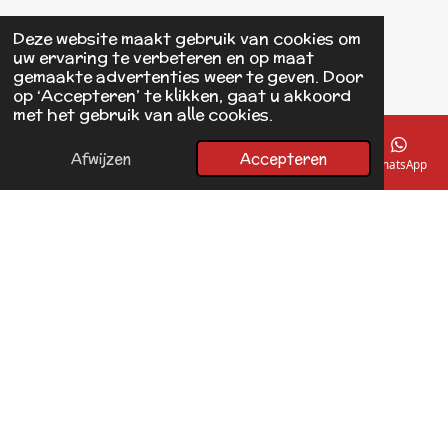
Einsteinstraat 125
Deze website maakt gebruik van cookies om
1433 KH Kudelstaart
uw ervaring te verbeteren en op maat
gemaakte advertenties weer te geven. Door
op ‘Accepteren’ te klikken, gaat u akkoord
F
met het gebruik van alle cookies.
a
© 2017 - 2026 Linda's Dierplaza
c
Powered by
JouwWeb
e
Afwijzen
Accepteren
E-mailadres
Telefoonnummer
Kaart
Facebook
WhatsApp
b
o
o
k