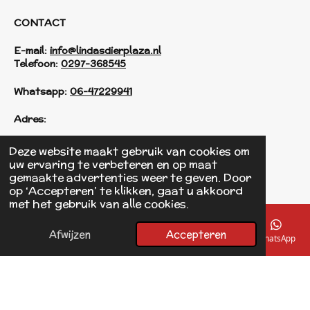
CONTACT
E-mail:
info@lindasdierplaza.nl
Telefoon:
0297-368545
Whatsapp:
06-47229941
Adres:
Einsteinstraat 125
Deze website maakt gebruik van cookies om
1433 KH Kudelstaart
uw ervaring te verbeteren en op maat
gemaakte advertenties weer te geven. Door
op ‘Accepteren’ te klikken, gaat u akkoord
F
met het gebruik van alle cookies.
a
© 2017 - 2026 Linda's Dierplaza
c
Powered by
JouwWeb
e
Afwijzen
Accepteren
E-mailadres
Telefoonnummer
Kaart
Facebook
WhatsApp
b
o
o
k