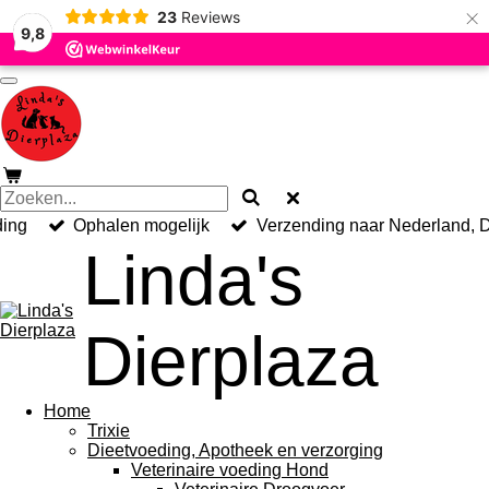
×
23
Reviews
Ga
9,8
direct
naar
de
hoofdinhoud
ding
Ophalen mogelijk
Verzending naar Nederland, D
Linda's
Dierplaza
Home
Trixie
Dieetvoeding, Apotheek en verzorging
Veterinaire voeding Hond