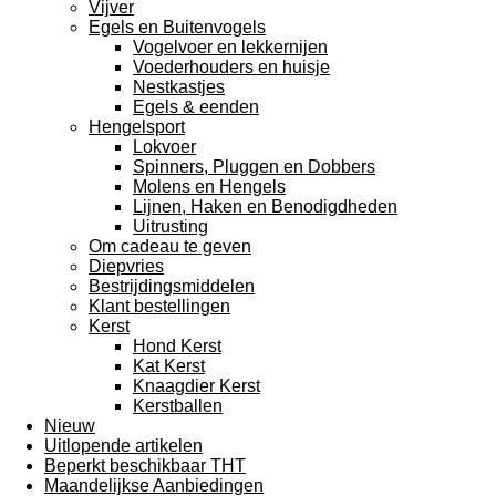
Vijver
Egels en Buitenvogels
Vogelvoer en lekkernijen
Voederhouders en huisje
Nestkastjes
Egels & eenden
Hengelsport
Lokvoer
Spinners, Pluggen en Dobbers
Molens en Hengels
Lijnen, Haken en Benodigdheden
Uitrusting
Om cadeau te geven
Diepvries
Bestrijdingsmiddelen
Klant bestellingen
Kerst
Hond Kerst
Kat Kerst
Knaagdier Kerst
Kerstballen
Nieuw
Uitlopende artikelen
Beperkt beschikbaar THT
Maandelijkse Aanbiedingen