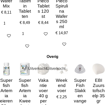
Wafer
Tabim
Pleco
Pleco
Mix
in
Tablet
Spiruli
Tablet
s 120
na
€ 8,11
ten
st
Wafer
s 250
€ 8,49
€ 8,44
ml
€ 14,97
In winkelwagen
In winkelwagen
In winkelwagen
In winkelwagen
Overig
Uitverkocht
Uitverkocht
Super
Super
Vaka
Week
Super
EBI
fish
fish
ntie
end
Fish
Zuurs
Artem
Artem
voer
voer
Slakk
tofsch
ia
ia
40 g
en
elp 35
€ 2,25
eieren
Kwee
per
vange
gr