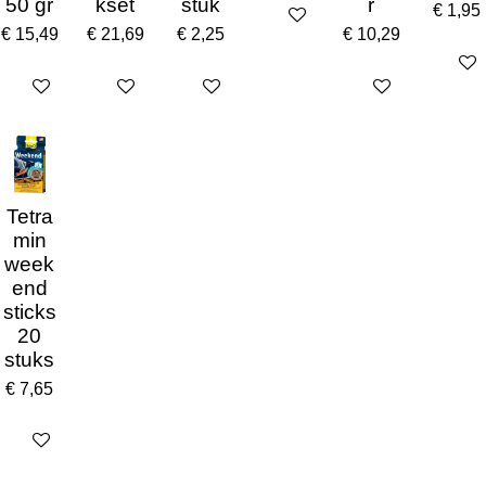
50 gr
kset
stuk
r
€ 1,95
Houd mij op de hoogte
€ 15,49
€ 21,69
€ 2,25
€ 10,29
In win
In winkelwagen
In winkelwagen
Houd mij op de hoogte
In winkelwagen
Tetra
min
week
end
sticks
20
stuks
€ 7,65
In winkelwagen