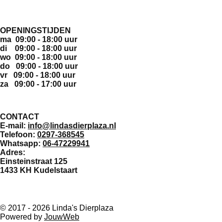
OPENINGSTIJDEN
ma 09:00 - 18:00 uur
di 09:00 - 18:00 uur
wo 09:00 - 18:00 uur
do 09:00 - 18:00 uur
vr 09:00 - 18:00 uur
za 09:00 - 17:00 uur
CONTACT
E-mail:
info@lindasdierplaza.nl
Telefoon:
0297-368545
Whatsapp:
06-47229941
Adres:
Einsteinstraat 125
1433 KH Kudelstaart
F
a
© 2017 - 2026 Linda's Dierplaza
c
Powered by
JouwWeb