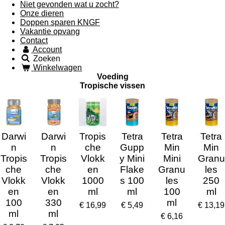
Niet gevonden wat u zocht?
Onze dieren
Doppen sparen KNGF
Vakantie opvang
Contact
Account
Zoeken
Winkelwagen
Voeding
Tropische vissen
Darwi
Darwi
Tropis
Tetra
Tetra
Tetra
n
n
che
Gupp
Min
Min
Tropis
Tropis
Vlokk
y Mini
Mini
Granu
che
che
en
Flake
Granu
les
Vlokk
Vlokk
1000
s 100
les
250
en
en
ml
ml
100
ml
100
330
ml
€ 16,99
€ 5,49
€ 13,19
ml
ml
€ 6,16