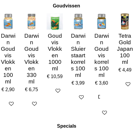
Goudvissen
Darwi
Darwi
Goud
Darwi
Darwi
Tetra
n
n
vis
n
n
Gold
Goud
Goud
Vlokk
Sluier
Goud
Japan
vis
vis
en
staart
vis
100
Vlokk
Vlokk
1000
korrel
korrel
ml
en
en
ml
s 100
s 100
€ 4,49
100
330
ml
ml
€ 10,59
ml
ml
€ 3,99
€ 3,60
In win
€ 2,90
€ 6,75
In winkelwagen
In winkelwagen
In winkelwagen
In winkelwagen
In winkelwagen
Specials