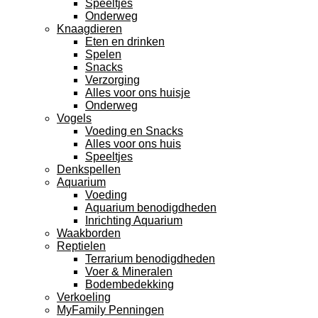
Speeltjes
Onderweg
Knaagdieren
Eten en drinken
Spelen
Snacks
Verzorging
Alles voor ons huisje
Onderweg
Vogels
Voeding en Snacks
Alles voor ons huis
Speeltjes
Denkspellen
Aquarium
Voeding
Aquarium benodigdheden
Inrichting Aquarium
Waakborden
Reptielen
Terrarium benodigdheden
Voer & Mineralen
Bodembedekking
Verkoeling
MyFamily Penningen