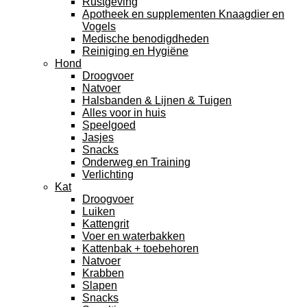
Rustgeving
Apotheek en supplementen Knaagdier en
Vogels
Medische benodigdheden
Reiniging en Hygiëne
Hond
Droogvoer
Natvoer
Halsbanden & Lijnen & Tuigen
Alles voor in huis
Speelgoed
Jasjes
Snacks
Onderweg en Training
Verlichting
Kat
Droogvoer
Luiken
Kattengrit
Voer en waterbakken
Kattenbak + toebehoren
Natvoer
Krabben
Slapen
Snacks