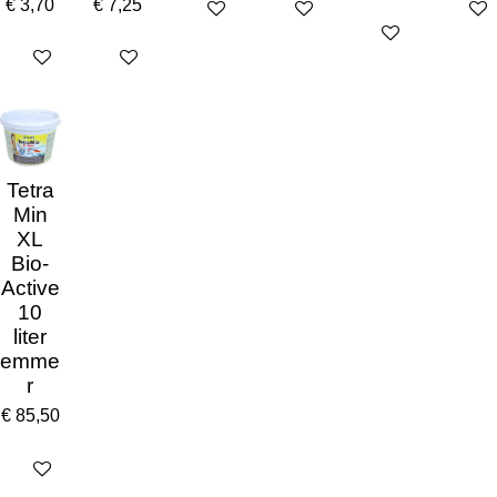
€ 3,70
€ 7,25
In winkelwagen
In winkelwagen
In win
In winkelwagen
In winkelwagen
In winkelwagen
Tetra
Min
XL
Bio-
Active
10
liter
emme
r
€ 85,50
In winkelwagen