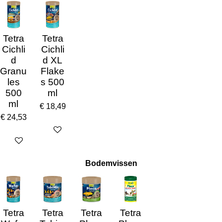
Tetra
Tetra
Cichli
Cichli
d
d XL
Granu
Flake
les
s 500
500
ml
ml
€ 18,49
€ 24,53
In winkelwagen
In winkelwagen
Bodemvissen
Tetra
Tetra
Tetra
Tetra