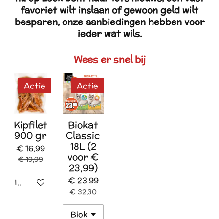
favoriet wilt inslaan of gewoon geld wilt
besparen, onze aanbiedingen hebben voor
ieder wat wils.
Wees er snel bij
Actie
Actie
Kipfilet
Biokat
900 gr
Classic
18L (2
€ 16,99
voor €
€ 19,99
23,99)
€ 23,99
In winkelwagen
€ 32,30