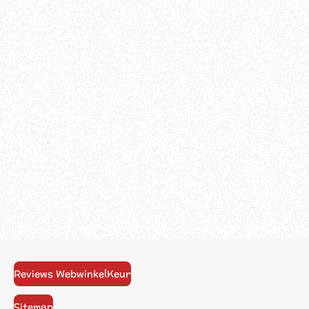
Reviews WebwinkelKeur
Sitemap