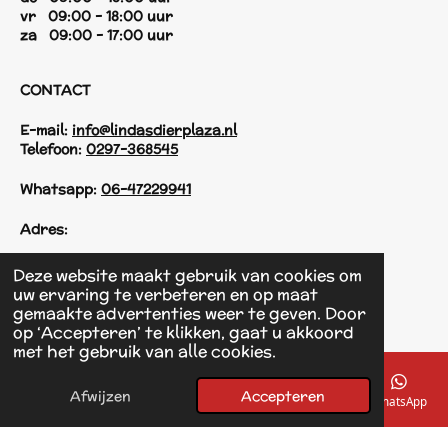
vr 09:00 - 18:00 uur
za 09:00 - 17:00 uur
CONTACT
E-mail:
info@lindasdierplaza.nl
Telefoon:
0297-368545
Whatsapp:
06-47229941
Adres:
Einsteinstraat 125
Deze website maakt gebruik van cookies om
1433 KH Kudelstaart
uw ervaring te verbeteren en op maat
gemaakte advertenties weer te geven. Door
op ‘Accepteren’ te klikken, gaat u akkoord
F
met het gebruik van alle cookies.
a
© 2017 - 2026 Linda's Dierplaza
c
Powered by
JouwWeb
e
Afwijzen
Accepteren
E-mailadres
Telefoonnummer
Kaart
Facebook
WhatsApp
b
o