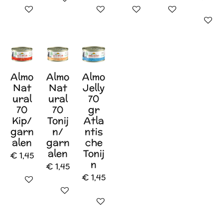
In winkelwagen
In winkelwagen
In winkelwagen
In winkelwagen
In wink
Almo
Almo
Almo
Nat
Nat
Jelly
ural
ural
70
70
70
gr
Kip/
Tonij
Atla
garn
n/
ntis
alen
garn
che
alen
Tonij
€ 1,45
n
€ 1,45
€ 1,45
In winkelwagen
In winkelwagen
In winkelwagen