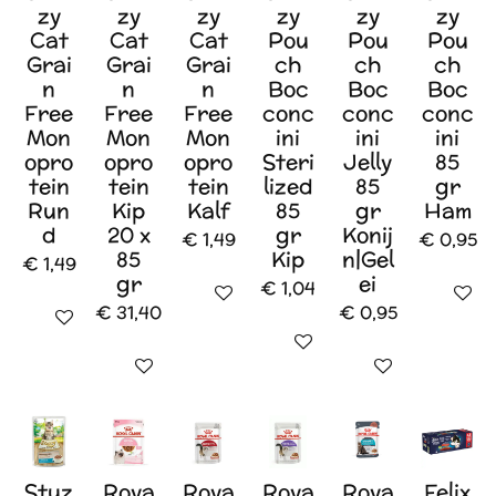
zy
zy
zy
zy
zy
zy
Cat
Cat
Cat
Pou
Pou
Pou
Grai
Grai
Grai
ch
ch
ch
n
n
n
Boc
Boc
Boc
Free
Free
Free
conc
conc
conc
Mon
Mon
Mon
ini
ini
ini
opro
opro
opro
Steri
Jelly
85
tein
tein
tein
lized
85
gr
Run
Kip
Kalf
85
gr
Ham
d
20 x
gr
Konij
€ 1,49
€ 0,95
85
Kip
n|Gel
€ 1,49
gr
ei
€ 1,04
In winkelwagen
In wink
€ 31,40
€ 0,95
In winkelwagen
In winkelwagen
In winkelwagen
In winkelwagen
Stuz
Roya
Roya
Roya
Roya
Felix