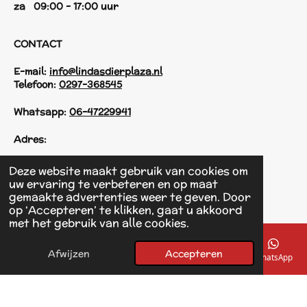
za 09:00 - 17:00 uur
CONTACT
E-mail:
info@lindasdierplaza.nl
Telefoon:
0297-368545
Whatsapp:
06-47229941
Adres:
Einsteinstraat 125
Deze website maakt gebruik van cookies om
1433 KH Kudelstaart
uw ervaring te verbeteren en op maat
gemaakte advertenties weer te geven. Door
op ‘Accepteren’ te klikken, gaat u akkoord
F
met het gebruik van alle cookies.
a
© 2017 - 2026 Linda's Dierplaza
c
Powered by
JouwWeb
e
Afwijzen
Accepteren
E-mailadres
Telefoonnummer
Kaart
Facebook
WhatsApp
b
o
o
k