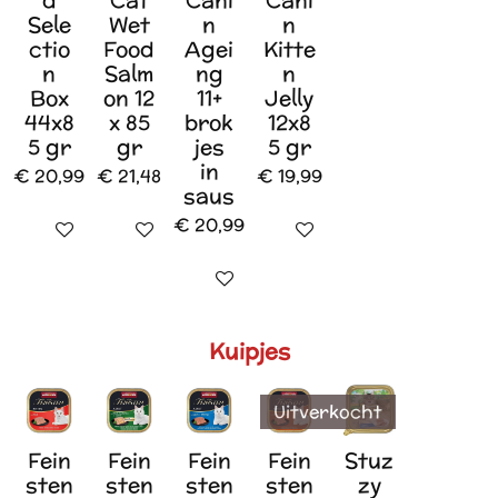
d
Cat
Cani
Cani
Sele
Wet
n
n
ctio
Food
Agei
Kitte
n
Salm
ng
n
Box
on 12
11+
Jelly
44x8
x 85
brok
12x8
5 gr
gr
jes
5 gr
in
€ 20,99
€ 21,48
€ 19,99
saus
€ 20,99
In winkelwagen
In winkelwagen
In winkelwagen
In winkelwagen
Kuipjes
Uitverkocht
Fein
Fein
Fein
Fein
Stuz
sten
sten
sten
sten
zy