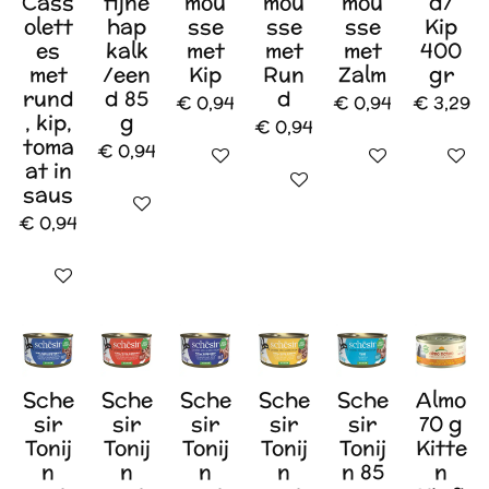
Cass
fijne
mou
mou
mou
d/
olett
hap
sse
sse
sse
Kip
es
kalk
met
met
met
400
met
/een
Kip
Run
Zalm
gr
rund
d 85
d
€ 0,94
€ 0,94
€ 3,29
, kip,
g
€ 0,94
toma
€ 0,94
In winkelwagen
In winkelwagen
In wink
at in
In winkelwagen
saus
In winkelwagen
€ 0,94
In winkelwagen
Sche
Sche
Sche
Sche
Sche
Almo
sir
sir
sir
sir
sir
70 g
Tonij
Tonij
Tonij
Tonij
Tonij
Kitte
n
n
n
n
n 85
n