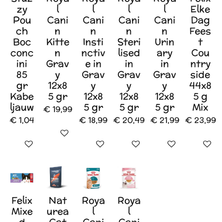
zy
l
l
l
l
Elke
Pou
Cani
Cani
Cani
Cani
Dag
ch
n
n
n
n
Fees
Boc
Kitte
Insti
Steri
Urin
t
conc
n
nctiv
lised
ary
Cou
ini
Grav
e in
in
in
ntry
85
y
Grav
Grav
Grav
side
gr
12x8
y
y
y
44x8
Kabe
5 gr
12x8
12x8
12x8
5 g
ljauw
5 gr
5 gr
5 gr
Mix
€ 19,99
€ 1,04
€ 18,99
€ 20,49
€ 21,99
€ 23,99
In winkelwagen
In winkelwagen
In winkelwagen
In winkelwagen
In winkelwagen
In wink
Felix
Nat
Roya
Roya
Mixe
urea
l
l