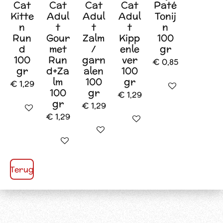
Cat
Cat
Cat
Cat
Paté
Kitte
Adul
Adul
Adul
Tonij
n
t
t
t
n
Run
Gour
Zalm
Kipp
100
d
met
/
enle
gr
100
Run
garn
ver
€ 0,85
gr
d+Za
alen
100
lm
100
gr
€ 1,29
Houd mij op de 
100
gr
€ 1,29
gr
€ 1,29
In winkelwagen
€ 1,29
In winkelwagen
In winkelwagen
In winkelwagen
Terug