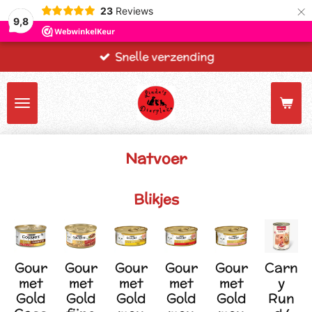
×
23
Reviews
9,8
Snelle verzending
Natvoer
Blikjes
Gour
Gour
Gour
Gour
Gour
Carn
met
met
met
met
met
y
Gold
Gold
Gold
Gold
Gold
Run