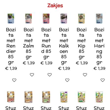
Zakjes
Bozi
Bozi
Bozi
Bozi
Bozi
Bozi
ta
ta
ta
ta
ta
ta
met
met
met
met
met
met
Ren
Zalm
Run
Kalk
Kip
Hari
dier
85
d 85
oen
85
ng
85
gr
gr
85
gr
85
gr
gr
gr
€ 1,39
€ 1,39
€ 1,39
€ 1,39
€ 1,39
€ 1,39
In winkelwagen
In winkelwagen
In winkelwagen
In winkelwagen
In winkelwagen
In wink
Stuz
Stuz
Stuz
Stuz
Stuz
Stuz