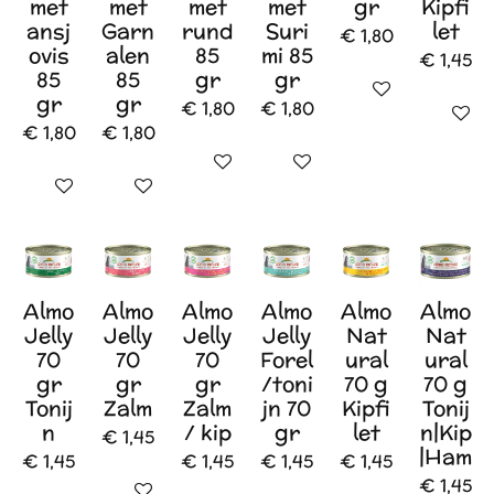
met
met
met
met
gr
Kipfi
ansj
Garn
rund
Suri
let
€ 1,80
ovis
alen
85
mi 85
€ 1,45
85
85
gr
gr
In winkelwagen
gr
gr
€ 1,80
€ 1,80
In wink
€ 1,80
€ 1,80
In winkelwagen
In winkelwagen
In winkelwagen
In winkelwagen
Almo
Almo
Almo
Almo
Almo
Almo
Jelly
Jelly
Jelly
Jelly
Nat
Nat
70
70
70
Forel
ural
ural
gr
gr
gr
/toni
70 g
70 g
Tonij
Zalm
Zalm
jn 70
Kipfi
Tonij
n
/ kip
gr
let
n|Kip
€ 1,45
|Ham
€ 1,45
€ 1,45
€ 1,45
€ 1,45
€ 1,45
In winkelwagen