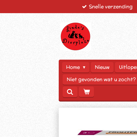
Snelle verzending
Ga
direct
naar
de
hoofdinhoud
Home
Nieuw
Uitlope
Niet gevonden wat u zocht?