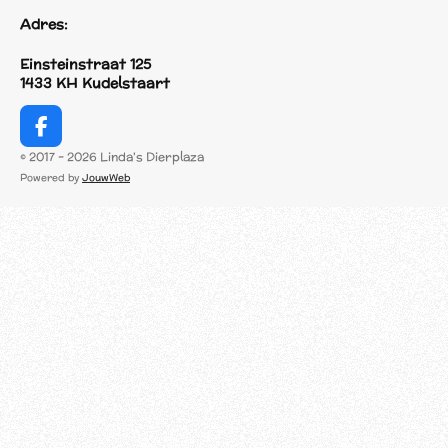
Adres:
Einsteinstraat 125
1433 KH Kudelstaart
F
a
© 2017 - 2026 Linda's Dierplaza
c
Powered by
JouwWeb
e
b
o
o
k