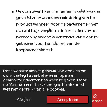
De consument kan niet aansprakelijk worden
gesteld voor waardevermindering van het
product wanneer door de ondernemer niet
alle wettelijk verplichte informatie over het
herroepingsrecht is verstrekt, dit dient te
gebeuren voor het sluiten van de
koopovereenkomst.
Deze website maakt gebruik van cookies om
Artikel 8 - Uitsluiting herroepingsrecht
uw ervaring te verbeteren en op maat
gemaakte advertenties weer te geven. Door
op ‘Accepteren’ te klikken, gaat u akkoord
met het gebruik van alle cookies.
Afwijzen
Accepteren
E-mailadres
Telefoonnummer
Kaart
Facebook
WhatsApp
De ondernemer kan het herroepingsrecht