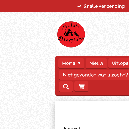
Snelle verzending
Ga
direct
naar
de
hoofdinhoud
Home
Nieuw
Uitlope
Niet gevonden wat u zocht?
Naam *