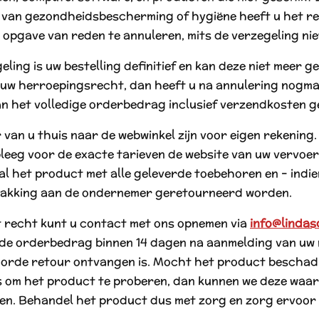
an gezondheidsbescherming of hygiëne heeft u het rec
pgave van reden te annuleren, mits de verzegeling niet
eling is uw bestelling definitief en kan deze niet meer
uw herroepingsrecht, dan heeft u na annulering nogm
dan het volledige orderbedrag inclusief verzendkosten 
 van u thuis naar de webwinkel zijn voor eigen rekenin
pleeg voor de exacte tarieven de website van uw vervoer
l het product met alle geleverde toebehoren en – indien 
erpakking aan de ondernemer geretourneerd worden.
t recht kunt u contact met ons opnemen via
info@lindas
de orderbedrag binnen 14 dagen na aanmelding van uw 
 orde retour ontvangen is. Mocht het product beschad
is om het product te proberen, dan kunnen we deze waa
n. Behandel het product dus met zorg en zorg ervoor d