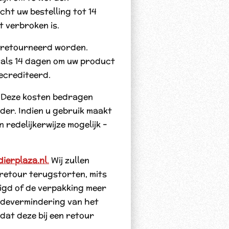
ht uw bestelling tot 14
 verbroken is.
 geretourneerd worden.
aals 14 dagen om uw product
gecrediteerd.
g. Deze kosten bedragen
der. Indien u gebruik maakt
redelijkerwijze mogelijk –
dierplaza.nl
.
Wij zullen
retour terugstorten, mits
igd of de verpakking meer
rdevermindering van het
at deze bij een retour