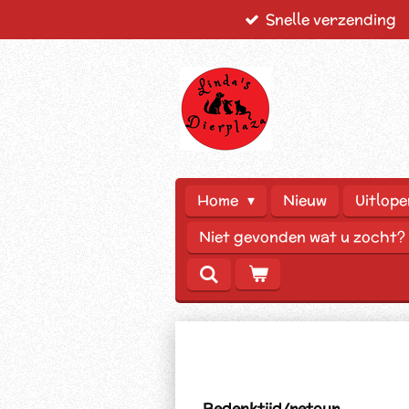
Snelle verzending
Ga
direct
naar
de
hoofdinhoud
Home
Nieuw
Uitlope
Niet gevonden wat u zocht?
Bedenktijd/retour