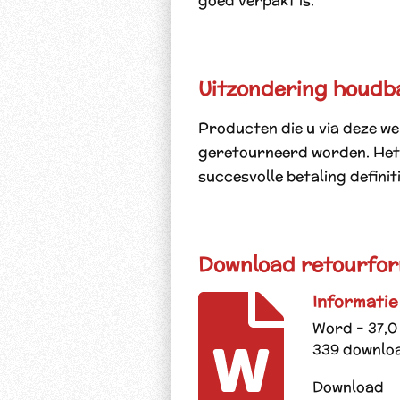
goed verpakt is.
Uitzondering houdb
Producten die u via deze w
geretourneerd worden. Het 
succesvolle betaling definiti
Download retourfor
Informati
Word – 37,0
339 downlo
Download