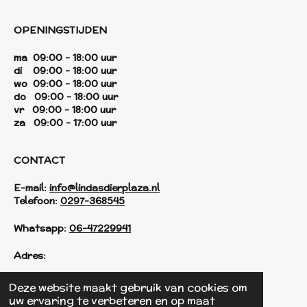
OPENINGSTIJDEN
ma 09:00 - 18:00 uur
di 09:00 - 18:00 uur
wo 09:00 - 18:00 uur
do 09:00 - 18:00 uur
vr 09:00 - 18:00 uur
za 09:00 - 17:00 uur
CONTACT
E-mail:
info@lindasdierplaza.nl
Telefoon:
0297-368545
Whatsapp:
06-47229941
Adres:
Einsteinstraat 125
Deze website maakt gebruik van cookies om
1433 KH Kudelstaart
uw ervaring te verbeteren en op maat