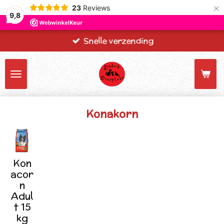
×
23
Reviews
9,8
Snelle verzending
Konakorn
Kon
acor
n
Adul
t 15
kg