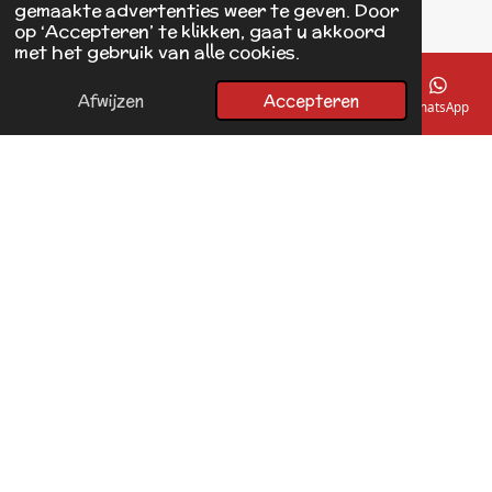
gemaakte advertenties weer te geven. Door
op ‘Accepteren’ te klikken, gaat u akkoord
F
met het gebruik van alle cookies.
a
© 2017 - 2026 Linda's Dierplaza
c
Powered by
JouwWeb
e
Afwijzen
Accepteren
E-mailadres
Telefoonnummer
Kaart
Facebook
WhatsApp
b
o
o
k