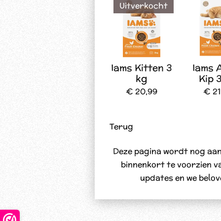
Uitverkocht
Iams Kitten 3
Iams 
kg
Kip 
€ 20,99
€ 21
Terug
Deze pagina wordt nog aang
binnenkort te voorzien va
updates en we belov