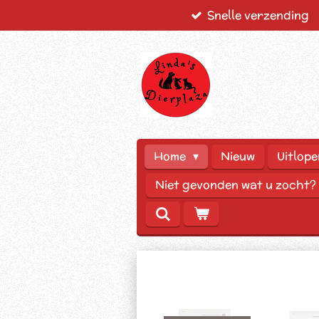
Snelle verzending
Ga
direct
naar
de
hoofdinhoud
Home
Nieuw
Uitlope
Niet gevonden wat u zocht?