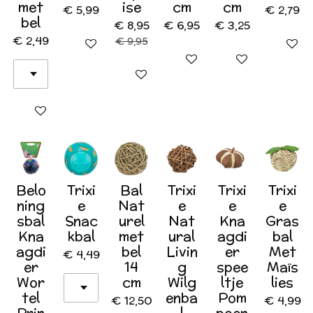
met
ise
cm
cm
€ 5,99
€ 2,79
bel
€ 8,95
€ 6,95
€ 3,25
€ 2,49
€ 9,95
In winkelwagen
In wink
In winkelwagen
In winkelwagen
In winkelwagen
In winkelwagen
Belo
Trixi
Bal
Trixi
Trixi
Trixi
ning
e
Nat
e
e
e
sbal
Snac
urel
Nat
Kna
Gras
Kna
kbal
met
ural
agdi
bal
agdi
bel
Livin
er
Met
€ 4,49
er
14
g
spee
Maïs
Wor
cm
Wilg
ltje
lies
tel
enba
Pom
€ 12,50
€ 4,99