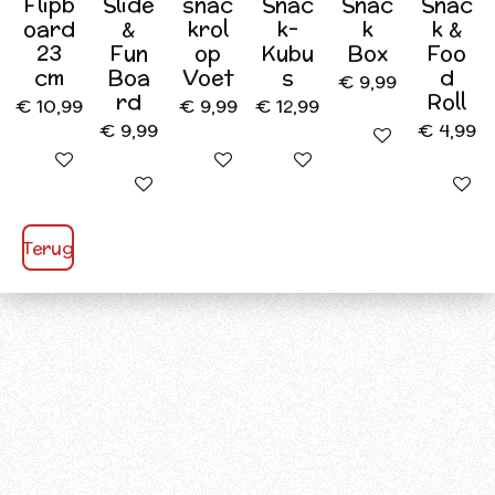
Flipb
Slide
snac
Snac
Snac
Snac
oard
&
krol
k-
k
k &
23
Fun
op
Kubu
Box
Foo
cm
Boa
Voet
s
d
€ 9,99
rd
Roll
€ 10,99
€ 9,99
€ 12,99
€ 9,99
€ 4,99
In winkelwagen
In winkelwagen
In winkelwagen
In winkelwagen
Houd mij op de hoogte
In wink
Terug