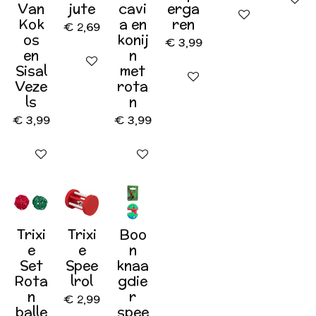
Van
jute
cavi
erga
In winkelwagen
Kok
a en
ren
€ 2,69
os
konij
€ 3,99
en
n
In winkelwagen
Sisal
met
In winkelwagen
Veze
rota
ls
n
€ 3,99
€ 3,99
In winkelwagen
In winkelwagen
Trixi
Trixi
Boo
e
e
n
Set
Spee
knaa
Rota
lrol
gdie
n
r
€ 2,99
balle
spee