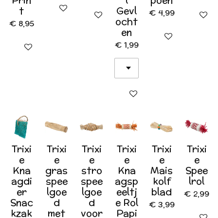
Prin
l
poen
In winkelwagen
t
Gevl
€ 4,99
In winkelwagen
In wink
ocht
€ 8,95
en
In winkelwagen
€ 1,99
In winkelwagen
In winkelwagen
Trixi
Trixi
Trixi
Trixi
Trixi
Trixi
e
e
e
e
e
e
Kna
gras
stro
Kna
Mais
Spee
agdi
spee
spee
agsp
kolf
lrol
er
lgoe
lgoe
eeltj
blad
€ 2,99
Snac
d
d
e Rol
€ 3,99
kzak
met
voor
Papi
In wink