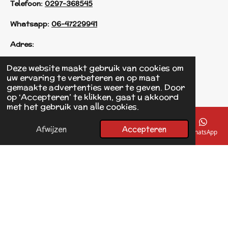
Telefoon:
0297-368545
Whatsapp:
06-47229941
Adres:
Einsteinstraat 125
Deze website maakt gebruik van cookies om
1433 KH Kudelstaart
uw ervaring te verbeteren en op maat
gemaakte advertenties weer te geven. Door
op ‘Accepteren’ te klikken, gaat u akkoord
F
met het gebruik van alle cookies.
a
© 2017 - 2026 Linda's Dierplaza
c
Powered by
JouwWeb
e
Afwijzen
Accepteren
E-mailadres
Telefoonnummer
Kaart
Facebook
WhatsApp
b
o
o
k