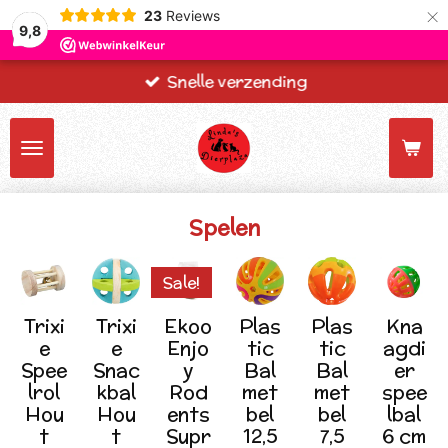
×
23
Reviews
9,8
Snelle verzending
Spelen
Sale!
Trixi
Trixi
Ekoo
Plas
Plas
Kna
e
e
Enjo
tic
tic
agdi
Spee
Snac
y
Bal
Bal
er
lrol
kbal
Rod
met
met
spee
Hou
Hou
ents
bel
bel
lbal
t
t
Supr
12,5
7,5
6 cm