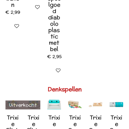
n
lgoe
In winkelwagen
d
€ 2,99
diab
olo
In winkelwagen
plas
tic
met
bel
€ 2,95
In winkelwagen
Denkspellen
Uitverkocht
Trixi
Trixi
Trixi
Trixi
Trixi
Trixi
e
e
e
e
e
e