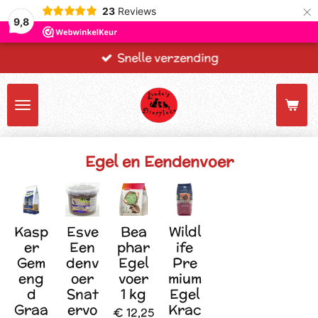
×
23
Reviews
9,8
Snelle verzending
Egel en Eendenvoer
Kasp
Esve
Bea
Wildl
er
Een
phar
ife
Gem
denv
Egel
Pre
eng
oer
voer
mium
d
Snat
1 kg
Egel
Graa
ervo
Krac
€ 12,25