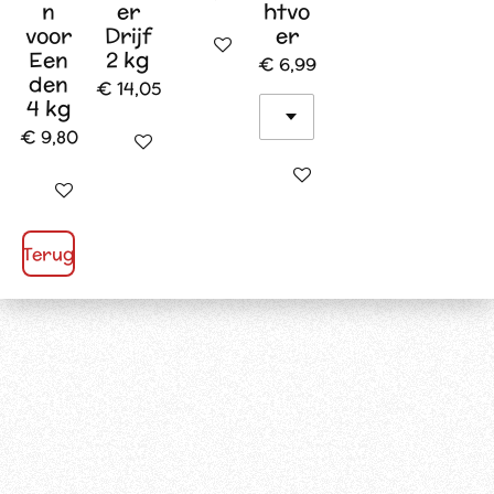
n
er
htvo
voor
Drijf
er
In winkelwagen
Een
2 kg
€ 6,99
den
€ 14,05
4 kg
€ 9,80
In winkelwagen
In winkelwagen
In winkelwagen
Terug