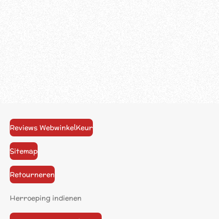
Reviews WebwinkelKeur
Sitemap
Retourneren
Herroeping indienen