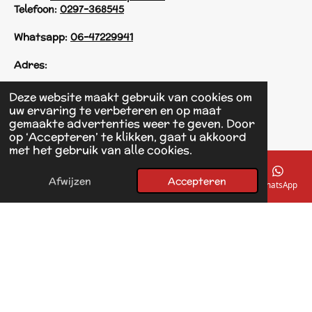
Telefoon:
0297-368545
Whatsapp:
06-47229941
Adres:
Einsteinstraat 125
Deze website maakt gebruik van cookies om
1433 KH Kudelstaart
uw ervaring te verbeteren en op maat
gemaakte advertenties weer te geven. Door
op ‘Accepteren’ te klikken, gaat u akkoord
F
met het gebruik van alle cookies.
a
© 2017 - 2026 Linda's Dierplaza
c
Powered by
JouwWeb
e
Afwijzen
Accepteren
E-mailadres
Telefoonnummer
Kaart
Facebook
WhatsApp
b
o
o
k