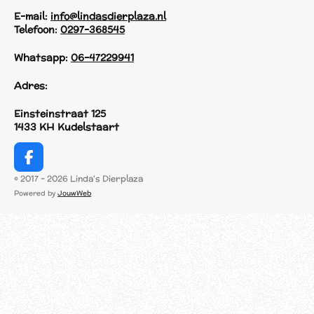
E-mail:
info@lindasdierplaza.nl
Telefoon:
0297-368545
Whatsapp:
06-47229941
Adres:
Einsteinstraat 125
1433 KH Kudelstaart
F
a
© 2017 - 2026 Linda's Dierplaza
c
Powered by
JouwWeb
e
b
o
o
k