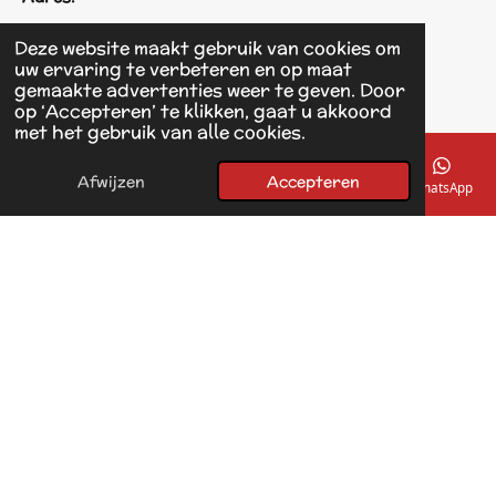
Einsteinstraat 125
Deze website maakt gebruik van cookies om
1433 KH Kudelstaart
uw ervaring te verbeteren en op maat
gemaakte advertenties weer te geven. Door
op ‘Accepteren’ te klikken, gaat u akkoord
F
met het gebruik van alle cookies.
a
© 2017 - 2026 Linda's Dierplaza
c
Powered by
JouwWeb
e
Afwijzen
Accepteren
E-mailadres
Telefoonnummer
Kaart
Facebook
WhatsApp
b
o
o
k