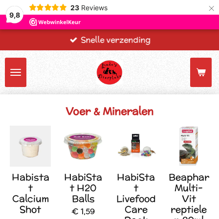
×
23
Reviews
9,8
Snelle verzending
Voer & Mineralen
Habista
HabiSta
HabiSta
Beaphar
t
t H20
t
Multi-
Calcium
Balls
Livefood
Vit
Shot
Care
reptiele
€ 1,59