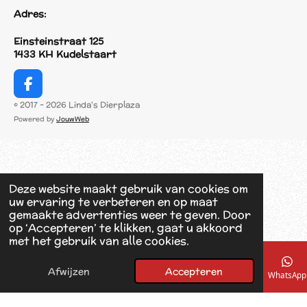
Adres:
Einsteinstraat 125
1433 KH Kudelstaart
F
a
© 2017 - 2026 Linda's Dierplaza
c
Powered by
JouwWeb
e
b
o
o
k
Deze website maakt gebruik van cookies om
uw ervaring te verbeteren en op maat
gemaakte advertenties weer te geven. Door
op ‘Accepteren’ te klikken, gaat u akkoord
met het gebruik van alle cookies.
Afwijzen
Accepteren
E-mailadres
Telefoonnummer
Kaart
Facebook
WhatsApp