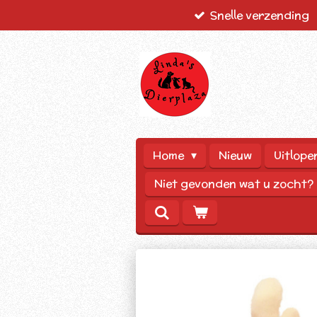
Snelle verzending
Ga
direct
naar
de
hoofdinhoud
Home
Nieuw
Uitlope
Niet gevonden wat u zocht?