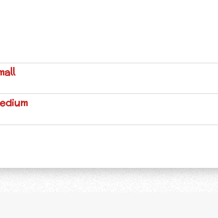
mall
Medium