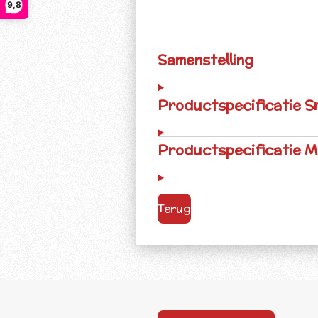
9,8
Samenstelling
Productspecificatie S
Productspecificatie 
Terug