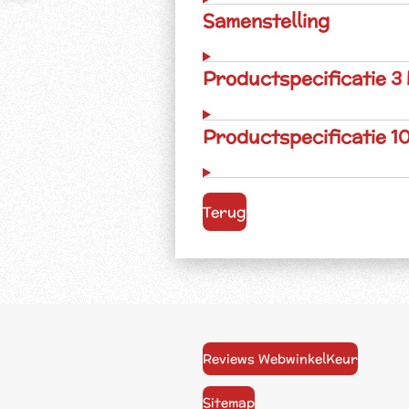
Samenstelling
Productspecificatie 3
Productspecificatie 1
Terug
Reviews WebwinkelKeur
Sitemap