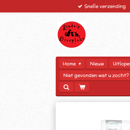
Snelle verzending
Ga
direct
naar
de
hoofdinhoud
Home
Nieuw
Uitlope
Niet gevonden wat u zocht?