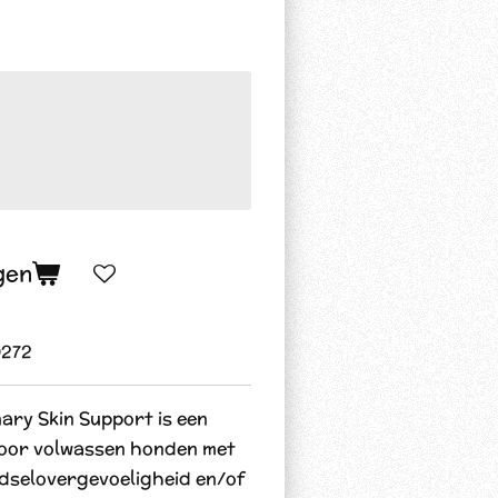
gen
272
ry Skin Support is een
voor volwassen honden met
dselovergevoeligheid en/of