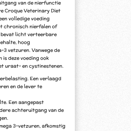
uitgang van de nierfunctie
e Croque Veterinary Diet
 een volledige voeding
t chronisch nierfalen of
 bevat licht verteerbare
gehalte, hoog
a-3 vetzuren. Vanwege de
n is deze voeding ook
t uraat- en cystinestenen.
verbelasting. Een verlaagd
eren en de lever te
lte. Een aangepast
dere achteruitgang van de
gen.
mega 3-vetzuren, afkomstig