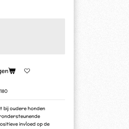
gen
180
t bij oudere honden
ierondersteunende
ositieve invloed op de