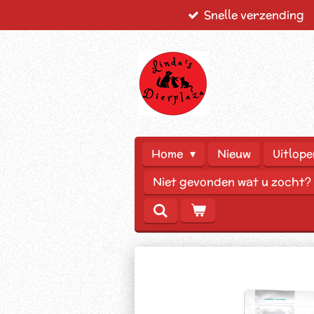
Snelle verzending
Ga
direct
naar
de
hoofdinhoud
Home
Nieuw
Uitlope
Niet gevonden wat u zocht?