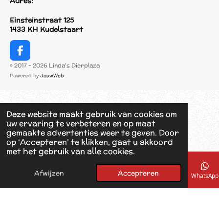
Adres:
Einsteinstraat 125
1433 KH Kudelstaart
F
a
© 2017 - 2026 Linda's Dierplaza
c
Powered by
JouwWeb
e
b
o
o
Deze website maakt gebruik van cookies om
k
uw ervaring te verbeteren en op maat
gemaakte advertenties weer te geven. Door
op ‘Accepteren’ te klikken, gaat u akkoord
met het gebruik van alle cookies.
Afwijzen
Accepteren
E-mailadres
Telefoonnummer
Kaart
Facebook
WhatsApp