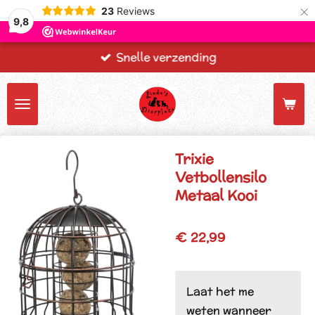
×
23
Reviews
9,8
Snelle verzending
Trixie
Vetbollensilo
Metaal Kooi
€ 22,99
Laat het me
weten wanneer