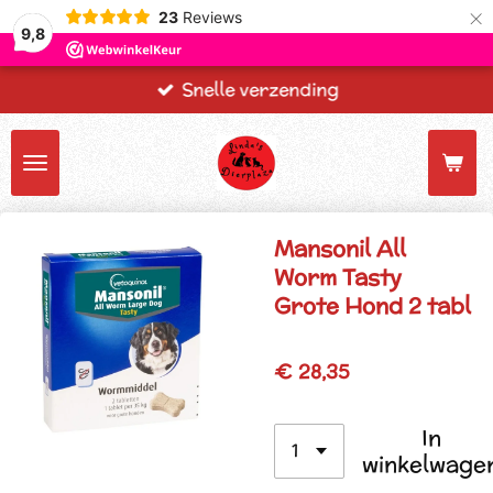
×
23
Reviews
9,8
Snelle verzending
Mansonil All
Worm Tasty
Grote Hond 2 tabl
€ 28,35
In
winkelwage