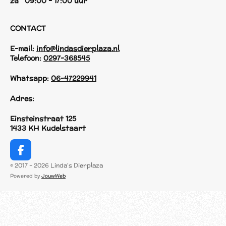
za 09:00 - 17:00 uur
CONTACT
E-mail:
info@lindasdierplaza.nl
Telefoon:
0297-368545
Whatsapp:
06-47229941
Adres:
Einsteinstraat 125
1433 KH Kudelstaart
F
a
© 2017 - 2026 Linda's Dierplaza
c
Powered by
JouwWeb
e
b
o
o
k