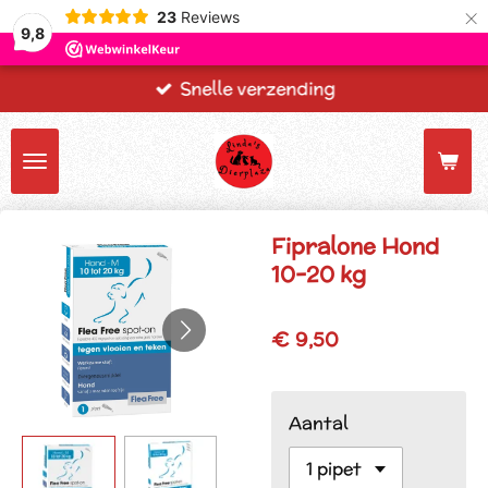
×
23
Reviews
9,8
Snelle verzending
Fipralone Hond
10-20 kg
€ 9,50
Aantal