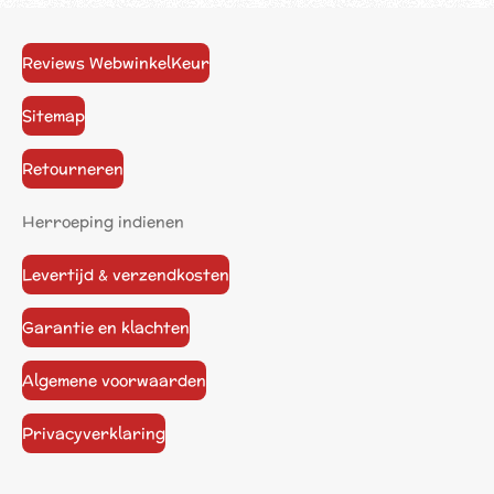
Reviews WebwinkelKeur
Sitemap
Retourneren
Herroeping indienen
Levertijd & verzendkosten
Garantie en klachten
Algemene voorwaarden
Privacyverklaring