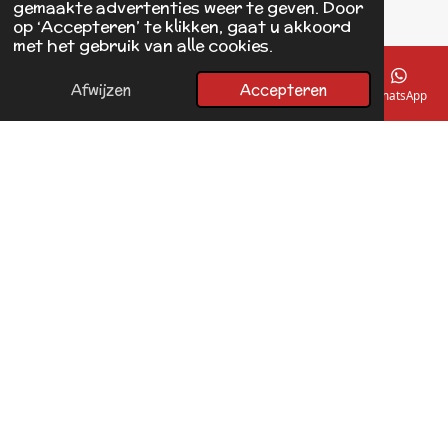
gemaakte advertenties weer te geven. Door
op ‘Accepteren’ te klikken, gaat u akkoord
F
met het gebruik van alle cookies.
a
© 2017 - 2026 Linda's Dierplaza
c
Powered by
JouwWeb
e
Afwijzen
Accepteren
E-mailadres
Telefoonnummer
Kaart
Facebook
WhatsApp
b
o
o
k