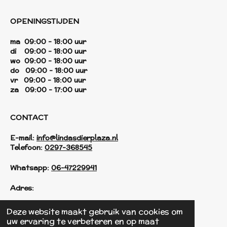
OPENINGSTIJDEN
ma 09:00 - 18:00 uur
di 09:00 - 18:00 uur
wo 09:00 - 18:00 uur
do 09:00 - 18:00 uur
vr 09:00 - 18:00 uur
za 09:00 - 17:00 uur
CONTACT
E-mail:
info@lindasdierplaza.nl
Telefoon:
0297-368545
Whatsapp:
06-47229941
Adres:
Einsteinstraat 125
Deze website maakt gebruik van cookies om
1433 KH Kudelstaart
uw ervaring te verbeteren en op maat