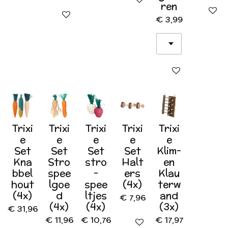
ren
In wink
In winkelwagen
€ 3,99
In winkelwagen
Trixi
Trixi
Trixi
Trixi
Trixi
e
e
e
e
e
Set
Set
Set
Set
Klim-
Kna
Stro
stro
Halt
en
bbel
spee
-
ers
Klau
hout
lgoe
spee
(4x)
terw
(4x)
d
ltjes
and
€ 7,96
(4x)
(4x)
(3x)
€ 31,96
€ 11,96
€ 10,76
€ 17,97
In winkelwagen