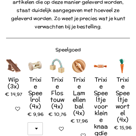
artikelen die op deze manier geleverd worden,
staat duidelijk aangegeven met hoeveel ze
geleverd worden. Zo weet je precies wat je kunt
verwachten bij je bestelling.
Speelgoed
Wip
Trixi
Trixi
Trixi
Trixi
Trixi
(3x)
e
e
e
e
e
Spee
Flos
Lam
Spee
Spee
€ 14,97
lrol
touw
ellen
ltje
ltje
(4x)
(4x)
bal
voor
wort
In winkelwagen
(4x)
klein
el
€ 9,96
€ 10,76
e
(4x)
€ 17,96
knaa
€ 15,96
In winkelwagen
gdie
In winkelwagen