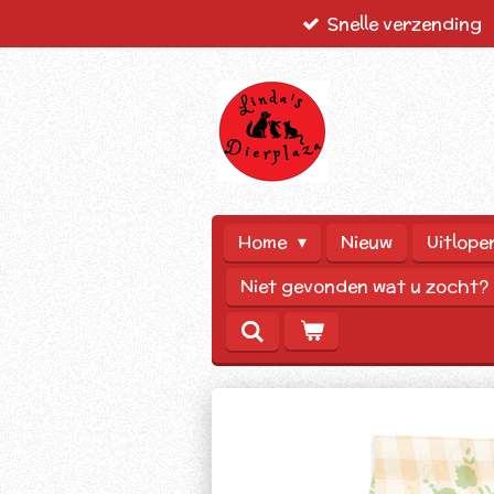
Snelle verzending
Ga
direct
naar
de
hoofdinhoud
Home
Nieuw
Uitlope
Niet gevonden wat u zocht?