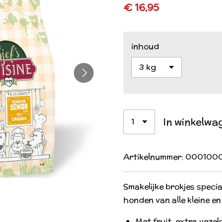
€ 16,95
inhoud
In winkelwa
Artikelnummer:
000100
Smakelijke brokjes speci
honden van alle kleine e
Met fruit, extra vezel