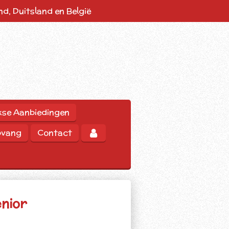
d, Duitsland en België
kse Aanbiedingen
pvang
Contact
enior