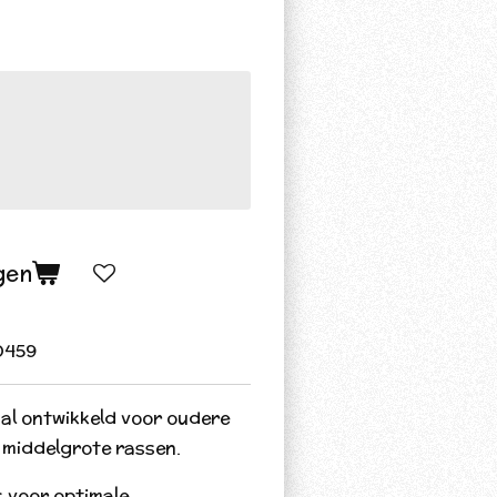
gen
0459
aal ontwikkeld voor oudere
n middelgrote rassen.
s voor optimale