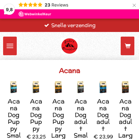
×
23
Reviews
9,8
Snelle verzending
Acana
Aca
Aca
Aca
Aca
Aca
Aca
na
na
na
na
na
na
Dog
Dog
Dog
Dog
Dog
Dog
Pup
Pup
Pup
adul
adul
adul
py
py
py
t
t
t
Smal
Larg
Smal
Larg
€ 23,25
€ 23,99