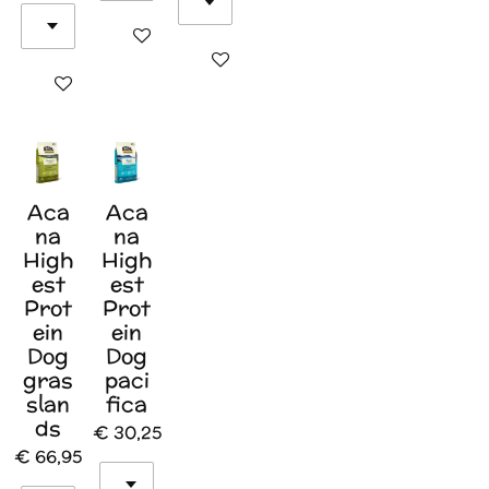
In winkelwagen
In winkelwagen
In winkelwagen
Aca
Aca
na
na
High
High
est
est
Prot
Prot
ein
ein
Dog
Dog
gras
paci
slan
fica
ds
€ 30,25
€ 66,95