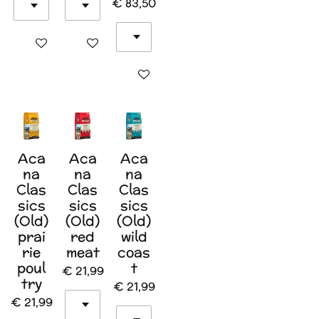
€ 83,50
In winkelwagen
In winkelwagen
In winkelwagen
Aca
Aca
Aca
na
na
na
Clas
Clas
Clas
sics
sics
sics
(Old)
(Old)
(Old)
prai
red
wild
rie
meat
coas
poul
t
€ 21,99
try
€ 21,99
€ 21,99