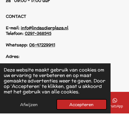
za 09:00 - 17:00 uur
CONTACT
E-mail:
info@lindasdierplaza.nl
Telefoon:
0297-368545
Whatsapp:
06-47229941
Adres:
Einsteinstraat 125
Deze website maakt gebruik van cookies om
1433 KH Kudelstaart
uw ervaring te verbeteren en op maat
gemaakte advertenties weer te geven. Door
op ‘Accepteren’ te klikken, gaat u akkoord
F
met het gebruik van alle cookies.
a
© 2017 - 2026 Linda's Dierplaza
c
Powered by
JouwWeb
e
Afwijzen
Accepteren
E-mailadres
Telefoonnummer
Kaart
Facebook
WhatsApp
b
o
o
k