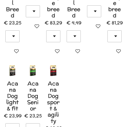
l
e
l
e
Bree
bree
Bree
bree
d
d
d
d
€ 23,25
€ 83,29
€ 4,49
€ 81,29
In winkelwagen
In winkelwagen
In winkelwagen
In winkelwagen
In winkelwagen
In wink
Aca
Aca
Aca
na
na
na
Dog
Dog
Dog
light
Seni
spor
& fit
or
t &
agili
€ 23,99
€ 23,25
ty