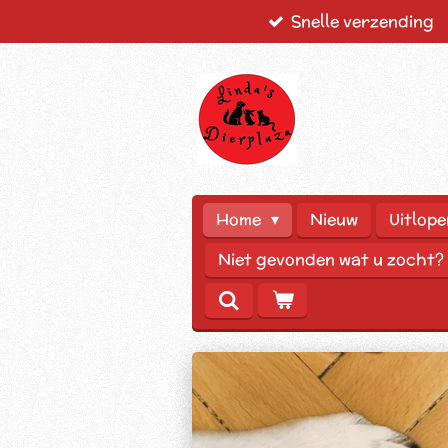
Snelle verzending
Ga
direct
naar
de
hoofdinhoud
Home
Nieuw
Uitlope
Niet gevonden wat u zocht?