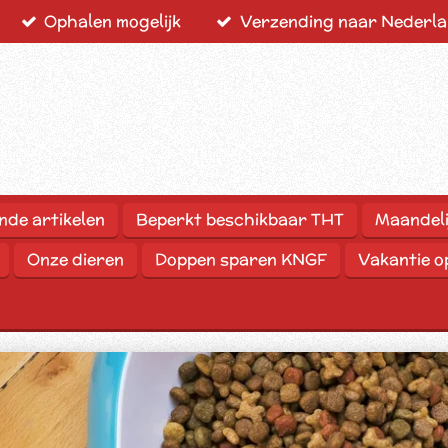
Ophalen mogelijk
Verzending naar Nederlan
nde artikelen
Beperkt beschikbaar THT
Maandeli
Onze dieren
Doppen sparen KNGF
Vakantie 