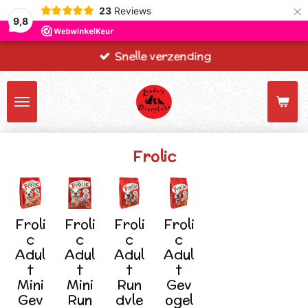
×
23
Reviews
9,8
Snelle verzending
Frolic
Froli
Froli
Froli
Froli
c
c
c
c
Adul
Adul
Adul
Adul
t
t
t
t
Mini
Mini
Run
Gev
Gev
Run
dvle
ogel