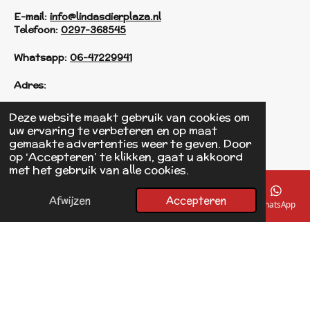
E-mail:
info@lindasdierplaza.nl
Telefoon:
0297-368545
Whatsapp:
06-47229941
Adres:
Einsteinstraat 125
Deze website maakt gebruik van cookies om
1433 KH Kudelstaart
uw ervaring te verbeteren en op maat
gemaakte advertenties weer te geven. Door
op ‘Accepteren’ te klikken, gaat u akkoord
F
met het gebruik van alle cookies.
a
© 2017 - 2026 Linda's Dierplaza
c
Powered by
JouwWeb
e
Afwijzen
Accepteren
E-mailadres
Telefoonnummer
Kaart
Facebook
WhatsApp
b
o
o
k