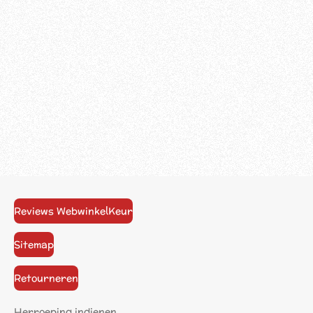
Reviews WebwinkelKeur
Sitemap
Retourneren
Herroeping indienen