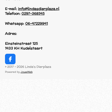
E-mail:
info@lindasdierplaza.nl
Telefoon:
0297-368545
Whatsapp:
06-47229941
Adres:
Einsteinstraat 125
1433 KH Kudelstaart
F
a
© 2017 - 2026 Linda's Dierplaza
c
Powered by
JouwWeb
e
b
o
o
k