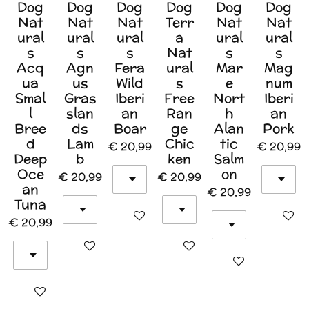
Dog
Dog
Dog
Dog
Dog
Dog
Nat
Nat
Nat
Terr
Nat
Nat
ural
ural
ural
a
ural
ural
s
s
s
Nat
s
s
Acq
Agn
Fera
ural
Mar
Mag
ua
us
Wild
s
e
num
Smal
Gras
Iberi
Free
Nort
Iberi
l
slan
an
Ran
h
an
Bree
ds
Boar
ge
Alan
Pork
d
Lam
Chic
tic
€ 20,99
€ 20,99
Deep
b
ken
Salm
Oce
on
€ 20,99
€ 20,99
an
€ 20,99
Tuna
In winkelwagen
In wink
€ 20,99
In winkelwagen
In winkelwagen
In winkelwagen
In winkelwagen