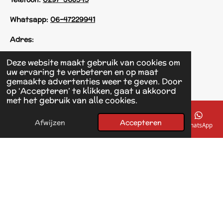
Whatsapp:
06-47229941
Adres:
Einsteinstraat 125
Deze website maakt gebruik van cookies om
1433 KH Kudelstaart
uw ervaring te verbeteren en op maat
gemaakte advertenties weer te geven. Door
op ‘Accepteren’ te klikken, gaat u akkoord
F
met het gebruik van alle cookies.
a
© 2017 - 2026 Linda's Dierplaza
c
Powered by
JouwWeb
e
Afwijzen
Accepteren
E-mailadres
Telefoonnummer
Kaart
Facebook
WhatsApp
b
o
o
k