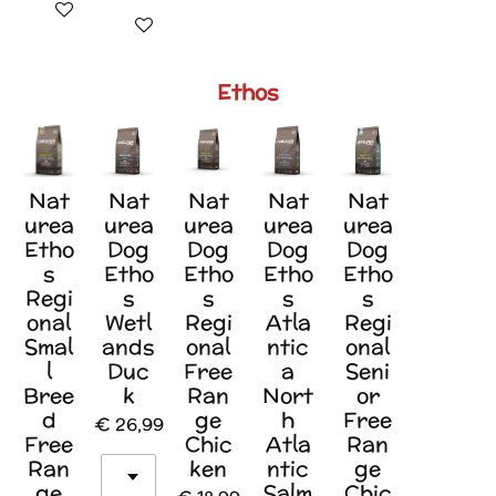
In winkelwagen
In winkelwagen
Ethos
Nat
Nat
Nat
Nat
Nat
urea
urea
urea
urea
urea
Etho
Dog
Dog
Dog
Dog
s
Etho
Etho
Etho
Etho
Regi
s
s
s
s
onal
Wetl
Regi
Atla
Regi
Smal
ands
onal
ntic
onal
l
Duc
Free
a
Seni
Bree
k
Ran
Nort
or
d
ge
h
Free
€ 26,99
Free
Chic
Atla
Ran
Ran
ken
ntic
ge
ge
Salm
Chic