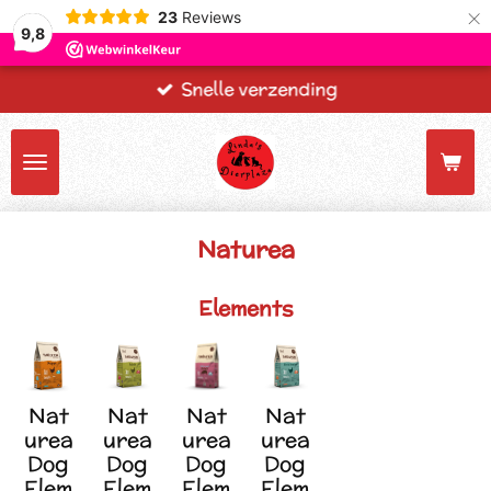
×
23
Reviews
9,8
Snelle verzending
Naturea
Elements
Nat
Nat
Nat
Nat
urea
urea
urea
urea
Dog
Dog
Dog
Dog
Elem
Elem
Elem
Elem