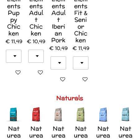
ents
ents
ents
ents
Pup
Adul
Adul
Fit &
py
t
t
Seni
Chic
Chic
Iberi
or
ken
ken
an
Chic
Pork
ken
€ 11,49
€ 10,49
€ 10,49
€ 11,49
In winkelwagen
In winkelwagen
In winkelwagen
In winkelwagen
Naturals
Nat
Nat
Nat
Nat
Nat
Nat
urea
urea
urea
urea
urea
urea