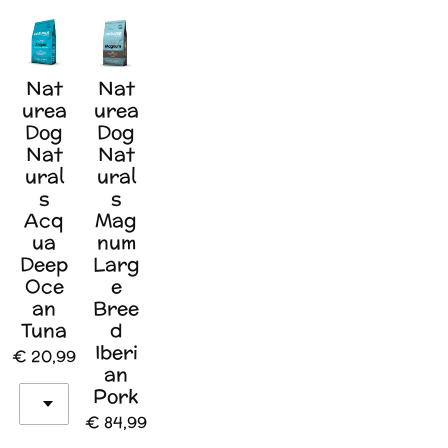
Nat
Nat
urea
urea
Dog
Dog
Nat
Nat
ural
ural
s
s
Acq
Mag
ua
num
Deep
Larg
Oce
e
an
Bree
Tuna
d
Iberi
€ 20,99
an
Pork
€ 84,99