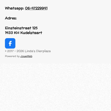
Whatsapp:
06-47229941
Adres:
Einsteinstraat 125
1433 KH Kudelstaart
F
a
© 2017 - 2026 Linda's Dierplaza
c
Powered by
JouwWeb
e
b
o
o
k