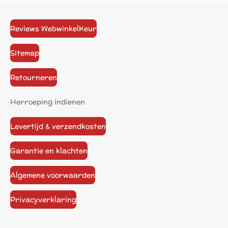
Reviews WebwinkelKeur
Sitemap
Retourneren
Herroeping indienen
Levertijd & verzendkosten
Garantie en klachten
Algemene voorwaarden
Privacyverklaring