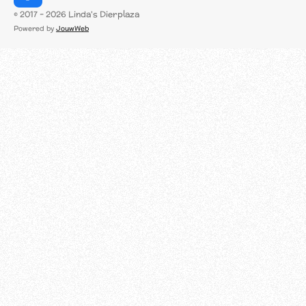
a
© 2017 - 2026 Linda's Dierplaza
c
Powered by
JouwWeb
e
b
o
o
k