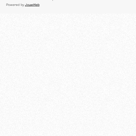
c
Powered by
JouwWeb
e
b
o
o
k