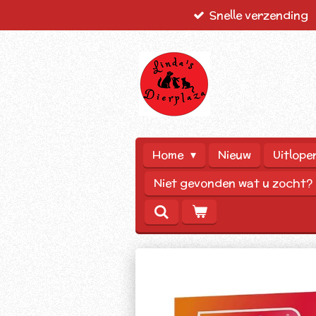
Snelle verzending
Ga
direct
naar
de
hoofdinhoud
Home
Nieuw
Uitlope
Niet gevonden wat u zocht?