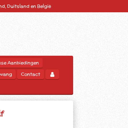
d, Duitsland en België
kse Aanbiedingen
pvang
Contact
f