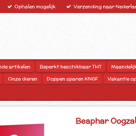
Ophalen mogelijk
Verzending naar Nederlan
nde artikelen
Beperkt beschikbaar THT
Maandelij
Onze dieren
Doppen sparen KNGF
Vakantie o
Beaphar Oogzal