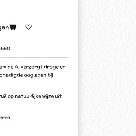
gen
4690
amine A, verzorgt droge en
schadigde oogleden bij
uil op natuurlijke wijze uit
eren.