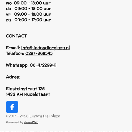
wo 09:00 - 18:00 uur
do 09:00 - 18:00 uur
vr 09:00 - 18:00 uur
za 09:00 - 17:00 uur
CONTACT
E-mail:
info@lindasdierplaza.nl
Telefoon:
0297-368545
Whatsapp:
06-47229941
Adres:
Einsteinstraat 125
1433 KH Kudelstaart
F
a
© 2017 - 2026 Linda's Dierplaza
c
Powered by
JouwWeb
e
b