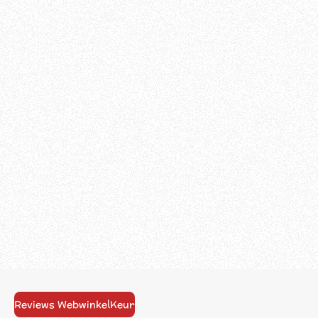
Reviews WebwinkelKeur