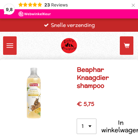
×
23
Reviews
9,8
Snelle verzending
Beaphar
Knaagdier
shampoo
€ 5,75
In
winkelwage