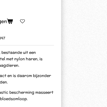
gen
047
, bestaande uit een
tel met nylon haren, is
aagdieren.
act en is daarom bijzonder
den.
lastic bescherming masseert
 bloedsomloop.