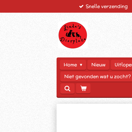
Snelle verzending
Ga
direct
naar
de
hoofdinhoud
Home
Nieuw
Uitlope
Niet gevonden wat u zocht?