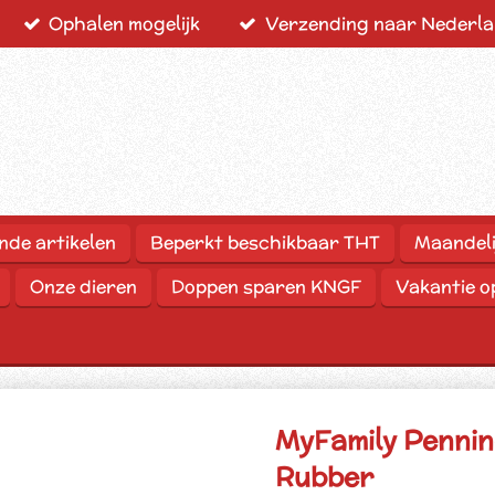
Ophalen mogelijk
Verzending naar Nederlan
nde artikelen
Beperkt beschikbaar THT
Maandeli
Onze dieren
Doppen sparen KNGF
Vakantie 
MyFamily Penni
Rubber