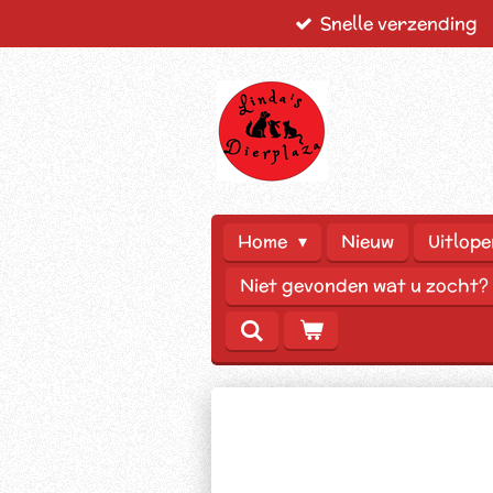
Snelle verzending
Ga
direct
naar
de
hoofdinhoud
Home
Nieuw
Uitlope
Niet gevonden wat u zocht?