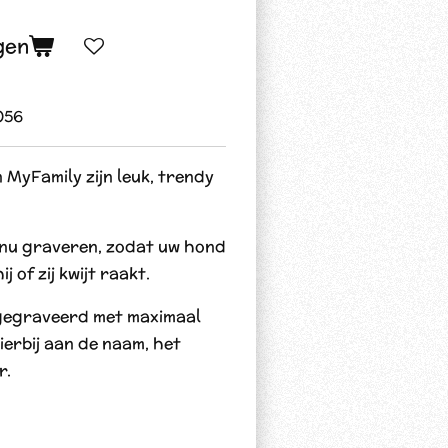
gen
056
MyFamily zijn leuk, trendy
nu graveren, zodat uw hond
j of zij kwijt raakt.
gegraveerd met maximaal
ierbij aan de naam, het
r.