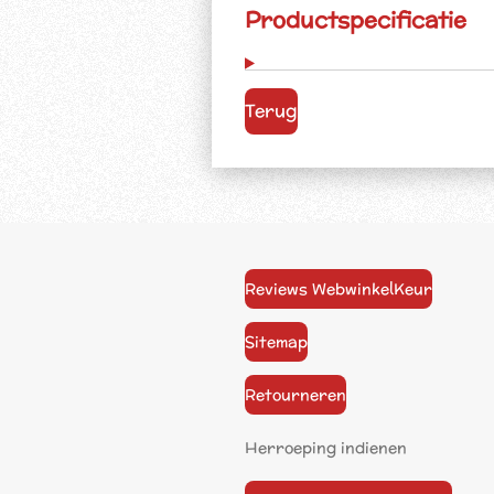
Productspecificatie
Terug
Reviews WebwinkelKeur
Sitemap
Retourneren
Herroeping indienen