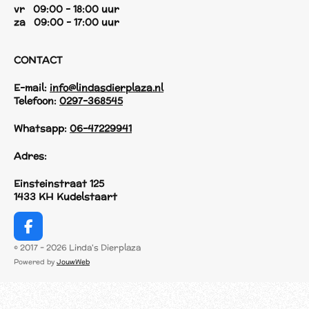
vr 09:00 - 18:00 uur
za 09:00 - 17:00 uur
CONTACT
E-mail:
info@lindasdierplaza.nl
Telefoon:
0297-368545
Whatsapp:
06-47229941
Adres:
Einsteinstraat 125
1433 KH Kudelstaart
F
a
© 2017 - 2026 Linda's Dierplaza
c
Powered by
JouwWeb
e
b
o