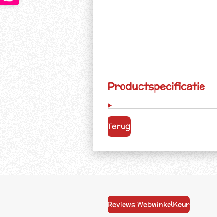
Productspecificatie
Terug
Reviews WebwinkelKeur