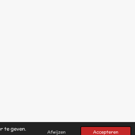
r te geven.
Powered by
JouwWeb
Afwijzen
Accepteren