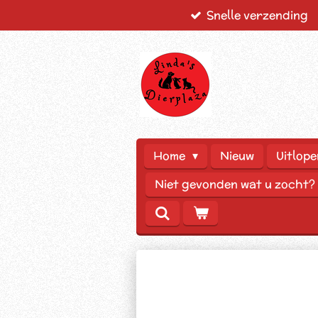
Snelle verzending
Ga
direct
naar
de
hoofdinhoud
Home
Nieuw
Uitlope
Niet gevonden wat u zocht?