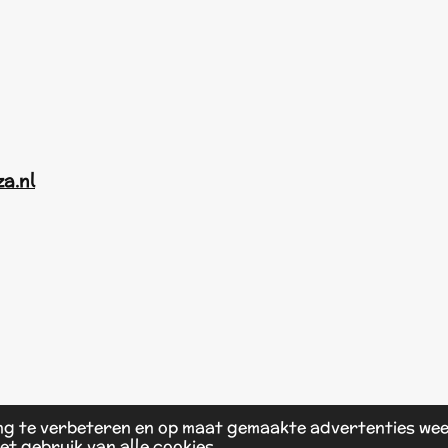
za.nl
ng te verbeteren en op maat gemaakte advertenties wee
et gebruik van alle cookies.