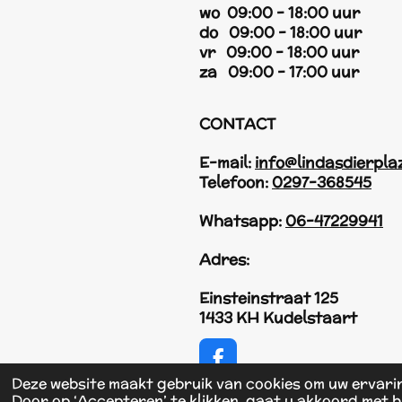
wo 09:00 - 18:00 uur
do 09:00 - 18:00 uur
vr 09:00 - 18:00 uur
za 09:00 - 17:00 uur
CONTACT
E-mail:
info@lindasdierpla
Telefoon:
0297-368545
Whatsapp:
06-47229941
Adres:
Einsteinstraat 125
1433 KH Kudelstaart
F
a
Deze website maakt gebruik van cookies om uw ervari
© 2017 - 2026 Linda's Dierplaza
c
Door op ‘Accepteren’ te klikken, gaat u akkoord met h