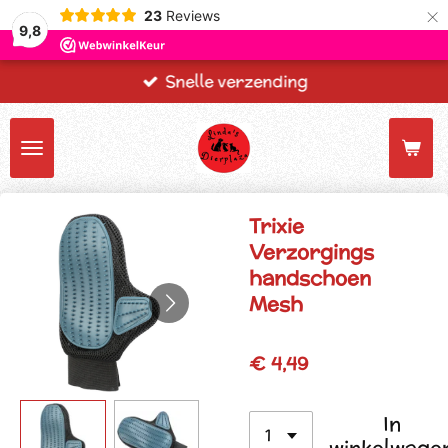
×
23
Reviews
9,8
Snelle verzending
Trixie
Verzorgings
handschoen
Mesh
€ 4,49
In
winkelwage