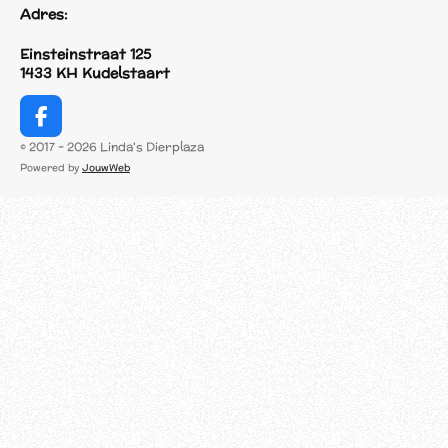
Adres:
Einsteinstraat 125
1433 KH Kudelstaart
F
a
© 2017 - 2026 Linda's Dierplaza
c
Powered by
JouwWeb
e
b
o
o
k