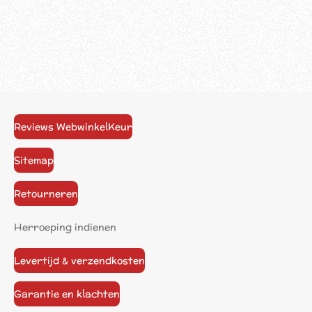
Reviews WebwinkelKeur
Sitemap
Retourneren
Herroeping indienen
Levertijd & verzendkosten
Garantie en klachten