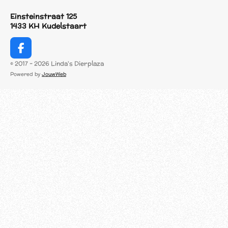
Einsteinstraat 125
1433 KH Kudelstaart
F
a
© 2017 - 2026 Linda's Dierplaza
c
Powered by
JouwWeb
e
b
o
o
k