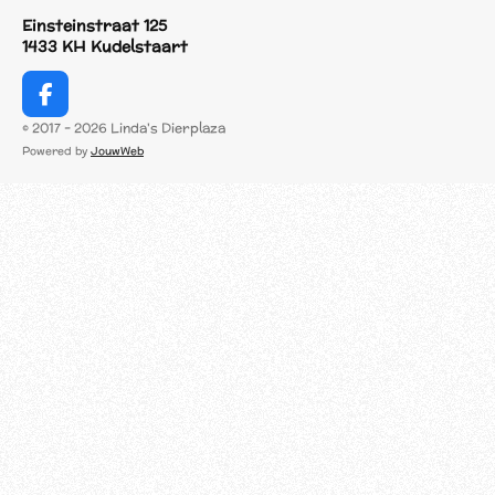
Einsteinstraat 125
1433 KH Kudelstaart
F
a
© 2017 - 2026 Linda's Dierplaza
c
Powered by
JouwWeb
e
b
o
o
k