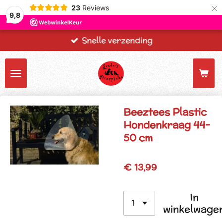
×
23
Reviews
9,8
Snelle verzending
Beeztees Plastic
Hondenkraag 44-
50 cm
€ 13,99
In
winkelwage