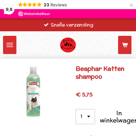
×
23
Reviews
9,8
Snelle verzending
Beaphar Katten
shampoo
€ 5,75
In
winkelwage