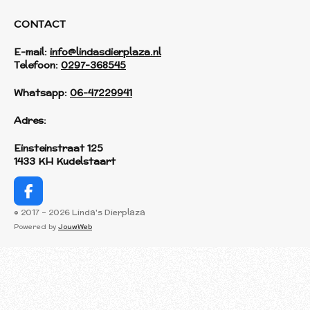
CONTACT
E-mail:
info@lindasdierplaza.nl
Telefoon:
0297-368545
Whatsapp:
06-47229941
Adres:
Einsteinstraat 125
1433 KH Kudelstaart
F
a
© 2017 - 2026 Linda's Dierplaza
c
Powered by
JouwWeb
e
b
o
o
k