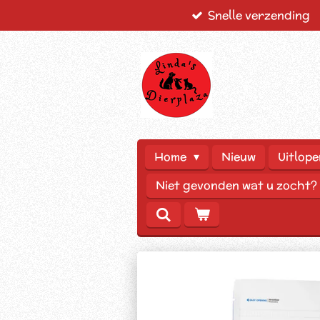
Snelle verzending
Ga
direct
naar
de
hoofdinhoud
Home
Nieuw
Uitlope
Niet gevonden wat u zocht?