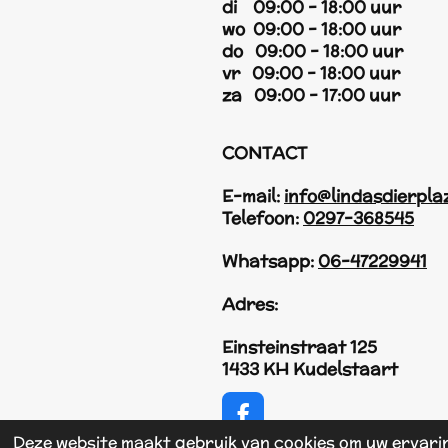
di 09:00 - 18:00 uur
wo 09:00 - 18:00 uur
do 09:00 - 18:00 uur
vr 09:00 - 18:00 uur
za 09:00 - 17:00 uur
CONTACT
E-mail:
info@lindasdierpla
Telefoon:
0297-368545
Whatsapp:
06-47229941
Adres:
Einsteinstraat 125
1433 KH Kudelstaart
F
a
Deze website maakt gebruik van cookies om uw ervari
© 2017 - 2026 Linda's Dierplaza