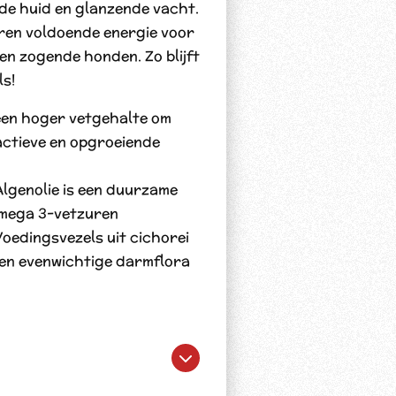
de huid en glanzende vacht.
eren voldoende energie voor
en zogende honden. Zo blijft
ls!
een hoger vetgehalte om
actieve en opgroeiende
Algenolie is een duurzame
omega 3-vetzuren
oedingsvezels uit cichorei
en evenwichtige darmflora