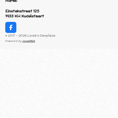
Adres:
Einsteinstraat 125
1433 KH Kudelstaart
F
a
© 2017 - 2026 Linda's Dierplaza
c
Powered by
JouwWeb
e
b
o
o
k