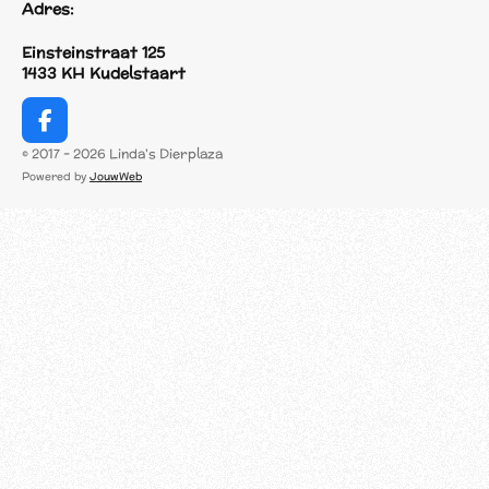
Adres:
Einsteinstraat 125
1433 KH Kudelstaart
F
a
© 2017 - 2026 Linda's Dierplaza
c
Powered by
JouwWeb
e
b
o
o
k