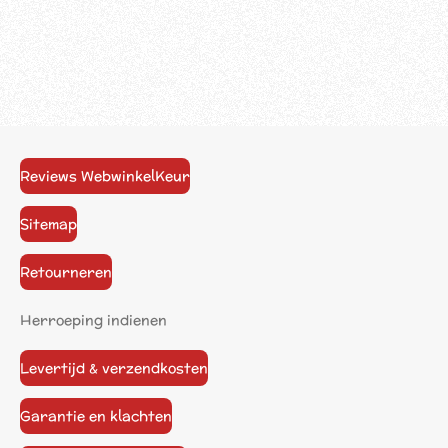
Reviews WebwinkelKeur
Sitemap
Retourneren
Herroeping indienen
Levertijd & verzendkosten
Garantie en klachten