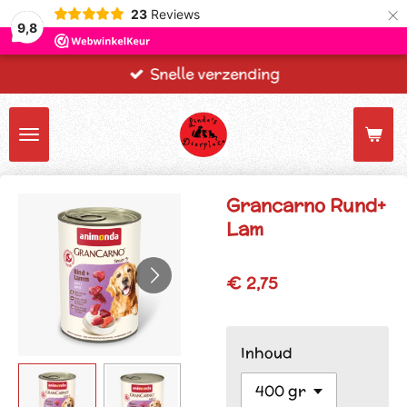
×
23
Reviews
9,8
Snelle verzending
Grancarno Rund+
Lam
€ 2,75
Inhoud