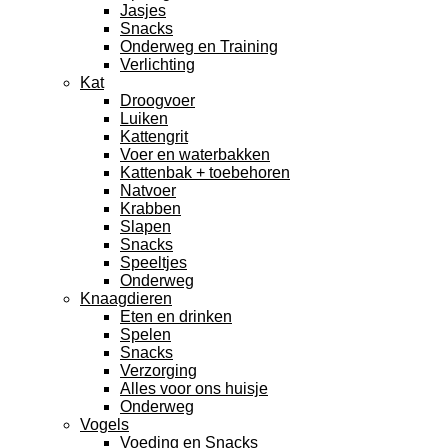
Jasjes
Snacks
Onderweg en Training
Verlichting
Kat
Droogvoer
Luiken
Kattengrit
Voer en waterbakken
Kattenbak + toebehoren
Natvoer
Krabben
Slapen
Snacks
Speeltjes
Onderweg
Knaagdieren
Eten en drinken
Spelen
Snacks
Verzorging
Alles voor ons huisje
Onderweg
Vogels
Voeding en Snacks