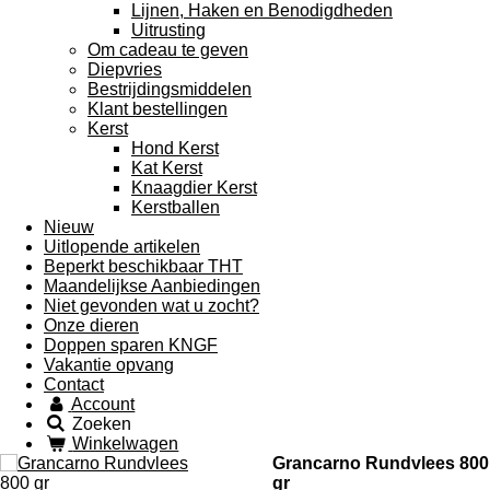
Lijnen, Haken en Benodigdheden
Uitrusting
Om cadeau te geven
Diepvries
Bestrijdingsmiddelen
Klant bestellingen
Kerst
Hond Kerst
Kat Kerst
Knaagdier Kerst
Kerstballen
Nieuw
Uitlopende artikelen
Beperkt beschikbaar THT
Maandelijkse Aanbiedingen
Niet gevonden wat u zocht?
Onze dieren
Doppen sparen KNGF
Vakantie opvang
Contact
Account
Zoeken
Winkelwagen
Grancarno Rundvlees 800
gr