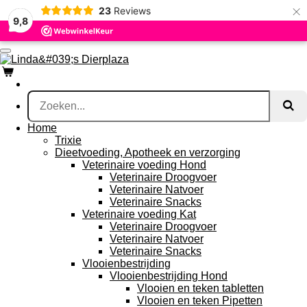
×
23
Reviews
Ga
9,8
direct
naar
de
hoofdinhoud
Home
Trixie
Dieetvoeding, Apotheek en verzorging
Veterinaire voeding Hond
Veterinaire Droogvoer
Veterinaire Natvoer
Veterinaire Snacks
Veterinaire voeding Kat
Veterinaire Droogvoer
Veterinaire Natvoer
Veterinaire Snacks
Vlooienbestrijding
Vlooienbestrijding Hond
Vlooien en teken tabletten
Vlooien en teken Pipetten