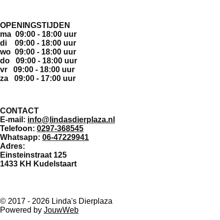
OPENINGSTIJDEN
ma 09:00 - 18:00 uur
di 09:00 - 18:00 uur
wo 09:00 - 18:00 uur
do 09:00 - 18:00 uur
vr 09:00 - 18:00 uur
za 09:00 - 17:00 uur
CONTACT
E-mail:
info@lindasdierplaza.nl
Telefoon:
0297-368545
Whatsapp:
06-47229941
Adres:
Einsteinstraat 125
1433 KH Kudelstaart
F
a
© 2017 - 2026 Linda's Dierplaza
c
Powered by
JouwWeb
e