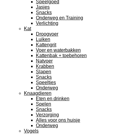
Speelgoed
Jasjes
Snacks
Onderweg en Training
Verlichting
Kat
Droogvoer
Luiken
Kattengrit
Voer en waterbakken
Kattenbak + toebehoren
Natvoer
Krabben
Slapen
Snacks
Speeltjes
Onderweg
Knaagdieren
Eten en drinken
Spelen
Snacks
Verzorging
Alles voor ons huisje
Onderweg
Vogels