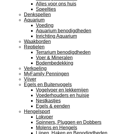
Alles voor ons huis
Speeltjes
Denkspellen
Aquarium
Voeding
Aquarium benodigdheden
Inrichting Aquarium
Waakborden
Reptielen
Terrarium benodigdheden
Voer & Mineralen
Bodembedekking
Verkoeling
MyFamily Penningen
Vijver
Egels en Buitenvogels
Vogelvoer en lekkernijen
Voederhouders en huisje
Nestkastjes
Egels & eenden
Hengelsport
Lokvoer
Spinners, Pluggen en Dobbers
Molens en Hengels
Lijnen, Haken en Benodigdheden