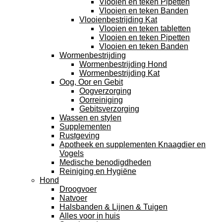
Vlooien en teken Pipetten
Vlooien en teken Banden
Vlooienbestrijding Kat
Vlooien en teken tabletten
Vlooien en teken Pipetten
Vlooien en teken Banden
Wormenbestrijding
Wormenbestrijding Hond
Wormenbestrijding Kat
Oog, Oor en Gebit
Oogverzorging
Oorreiniging
Gebitsverzorging
Wassen en stylen
Supplementen
Rustgeving
Apotheek en supplementen Knaagdier en
Vogels
Medische benodigdheden
Reiniging en Hygiëne
Hond
Droogvoer
Natvoer
Halsbanden & Lijnen & Tuigen
Alles voor in huis