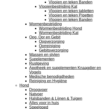
Vlooien en teken Banden
Vlooienbestrijding Kat
Vlooien en teken tabletten
Vlooien en teken Pipetten
Vlooien en teken Banden
Wormenbestrijding
Wormenbestrijding Hond
Wormenbestrijding Kat
Oog, Oor en Gebit
Oogverzorging
Oorreiniging
Gebitsverzorging
Wassen en stylen
Supplementen
Rustgeving
Apotheek en supplementen Knaagdier en
Vogels
Medische benodigdheden
Reiniging en Hygiëne
Hond
Droogvoer
Natvoer
Halsbanden & Lijnen & Tuigen
Alles voor in huis
Speelgoed